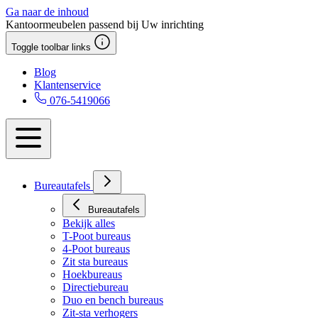
Ga naar de inhoud
Kantoormeubelen passend bij Uw inrichting
Toggle toolbar links
Blog
Klantenservice
076-5419066
Bureautafels
Bureautafels
Bekijk alles
T-Poot bureaus
4-Poot bureaus
Zit sta bureaus
Hoekbureaus
Directiebureau
Duo en bench bureaus
Zit-sta verhogers