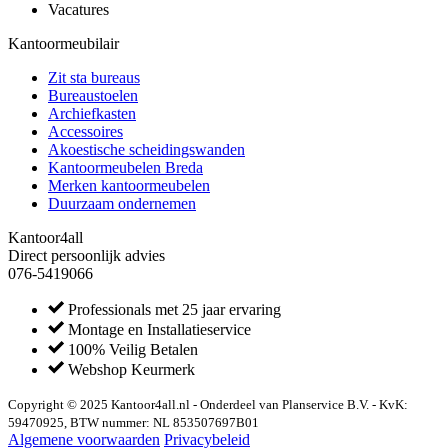
Vacatures
Kantoormeubilair
Zit sta bureaus
Bureaustoelen
Archiefkasten
Accessoires
Akoestische scheidingswanden
Kantoormeubelen Breda
Merken kantoormeubelen
Duurzaam ondernemen
Kantoor4all
Direct persoonlijk advies
076-5419066
Professionals met 25 jaar ervaring
Montage en Installatieservice
100% Veilig Betalen
Webshop Keurmerk
Copyright © 2025 Kantoor4all.nl - Onderdeel van Planservice B.V. - KvK:
59470925, BTW nummer: NL 853507697B01
Algemene voorwaarden
Privacybeleid