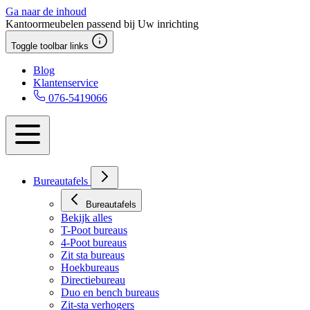
Ga naar de inhoud
Kantoormeubelen passend bij Uw inrichting
Toggle toolbar links
Blog
Klantenservice
076-5419066
Bureautafels
Bureautafels
Bekijk alles
T-Poot bureaus
4-Poot bureaus
Zit sta bureaus
Hoekbureaus
Directiebureau
Duo en bench bureaus
Zit-sta verhogers